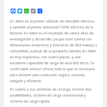
F
T
W
C
C
a
w
h
o
o
c
i
a
p
m
El i-MieV es el primer vehículo de mitsubihi eléctrico
e
t
t
y
p
y también el primer automóvil 100% eléctrico de la
b
t
s
L
a
historia. El i-MieV es el resultado de varios años de
o
e
A
i
r
investigación y desarrollo, ya que este cuenta con
o
r
p
n
t
k
p
k
i
dimensiones exteriores y interiores de fácil manejo y
r
comodidad, a pesar de su pequeño tamaño el i-MieV
es muy espacioso, con cuatro plazas, y una
excelente capacidad de carga de asta 860 litros. Su
confortable interior ofrece todo lo que es necesario
para obtener una conducción segura, cómoda,
relajada y eficiente.
En cuanto a sus sistemas de recarga, existen dos
posibilidades; sistema de carga convencional y
sistema de carga rápida.