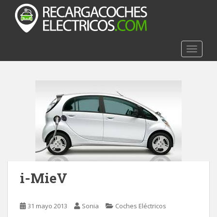
S
k
i
p
t
TOGGLE
o
m
a
i
n
c
o
n
t
e
n
i-MieV
t
31 mayo 2013
Sonia
Coches Eléctricos