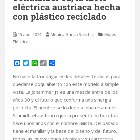
eléctrica austriaca hecha
con plástico reciclado
15 abril 2014
Monica García Sanchis
Motos
Eléctricas
F
T
W
C
C
a
w
h
o
o
c
i
a
p
m
No hace falta indagar en los detalles técnicos para
e
t
t
y
p
quedarse boquiabierto con este modelo a simple
b
t
s
L
a
vista. La Johammer J1 es una mezcla entre de los
o
e
A
i
r
años 30 y el futuro que conforma una sinergia
o
r
p
n
t
k
p
k
i
perfecta. El nombre se lo debe a Johan Hammer
r
Schmidt, el austriaco que la presentó en bocetos
hace unos años con el nombre Biiista. Del pasado
tiene el manillar y la base del diseño y del futuro,
todas las innovaciones técnicas y su carrocería