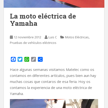
La moto eléctrica de
Yamaha
,
12 noviembre 2012
Luis C
Motos Eléctricas
Pruebas de vehículos eléctricos
F
T
W
C
C
a
w
h
o
o
c
i
a
p
m
Hace algunas semanas visitamos Matelec como os
e
t
t
y
p
contamos en diferentes artículos, pues bien aun hay
b
t
s
L
a
muchas cosas que contaros de esa feria. Hoy os
o
e
A
i
r
contamos la experiencia de una moto eléctrica de
o
r
p
n
t
k
p
k
i
Yamaha.
r