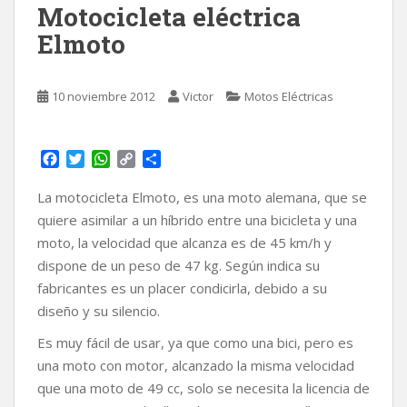
Motocicleta eléctrica
Elmoto
10 noviembre 2012
Victor
Motos Eléctricas
F
T
W
C
C
a
w
h
o
o
c
i
a
p
m
La motocicleta Elmoto, es una moto alemana, que se
e
t
t
y
p
quiere asimilar a un híbrido entre una bicicleta y una
b
t
s
L
a
moto, la velocidad que alcanza es de 45 km/h y
o
e
A
i
r
dispone de un peso de 47 kg. Según indica su
o
r
p
n
t
k
p
k
i
fabricantes es un placer condicirla, debido a su
r
diseño y su silencio.
Es muy fácil de usar, ya que como una bici, pero es
una moto con motor, alcanzado la misma velocidad
que una moto de 49 cc, solo se necesita la licencia de