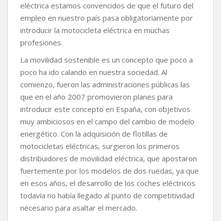
eléctrica estamos convencidos de que el futuro del
o
r
p
n
t
k
p
k
i
empleo en nuestro país pasa obligatoriamente por
r
introducir la motocicleta eléctrica en muchas
profesiones.
La movilidad sostenible es un concepto que poco a
poco ha ido calando en nuestra sociedad. Al
comienzo, fueron las administraciones públicas las
que en el año 2007 promovieron planes para
introducir este concepto en España, con objetivos
muy ambiciosos en el campo del cambio de modelo
energético. Con la adquisición de flotillas de
motocicletas eléctricas, surgieron los primeros
distribuidores de movilidad eléctrica, que apostaron
fuertemente por los modelos de dos ruedas, ya que
en esos años, el desarrollo de los coches eléctricos
todavía no había llegado al punto de competitividad
necesario para asaltar el mercado.