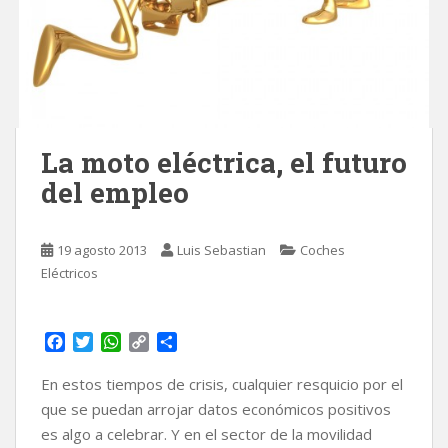
La moto eléctrica, el futuro
del empleo
19 agosto 2013
Luis Sebastian
Coches
Eléctricos
F
T
W
C
C
a
w
h
o
o
c
i
a
p
m
En estos tiempos de crisis, cualquier resquicio por el
e
t
t
y
p
que se puedan arrojar datos económicos positivos
b
t
s
L
a
es algo a celebrar. Y en el sector de la movilidad
o
e
A
i
r