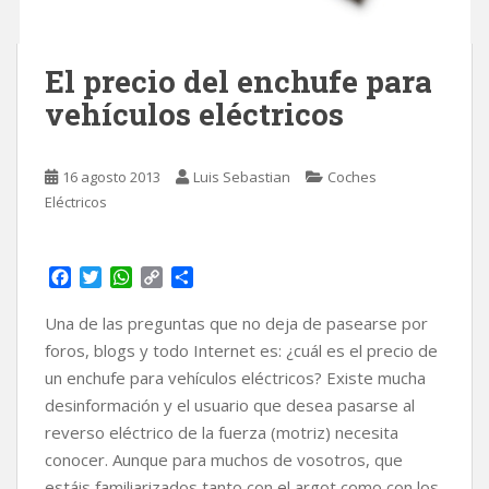
El precio del enchufe para
vehículos eléctricos
16 agosto 2013
Luis Sebastian
Coches
Eléctricos
F
T
W
C
C
a
w
h
o
o
c
i
a
p
m
Una de las preguntas que no deja de pasearse por
e
t
t
y
p
foros, blogs y todo Internet es: ¿cuál es el precio de
b
t
s
L
a
un enchufe para vehículos eléctricos? Existe mucha
o
e
A
i
r
desinformación y el usuario que desea pasarse al
o
r
p
n
t
k
p
k
i
reverso eléctrico de la fuerza (motriz) necesita
r
conocer. Aunque para muchos de vosotros, que
estáis familiarizados tanto con el argot como con los