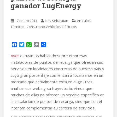
ganador LugEnergy
17 enero 2013
Luis Sebastian
Artículos
,
Técnicos
Consultorio Vehículos Eléctricos
F
T
W
C
C
a
w
h
o
o
c
i
a
p
m
Ayer
estuvimos hablando sobre empresas
e
t
t
y
p
instaladoras de puntos de recarga que ofrecían sus
b
t
s
L
a
servicios en localidades concretas de nuestro país y
o
e
A
i
r
cuyo gran porcentaje comienzan a focalizarse en un
o
r
p
n
t
k
p
k
i
mercado que actualmente está en auge. Tras
r
analizar sus webs y su trayectoria, vimos que
muchas de ellas no ofrecen un servicio específico en
la instalación de puntos de recarga, sino que con él
intentan complementar su cartera de servicios.
Hoy vamos a analizar las diferentes empresas que