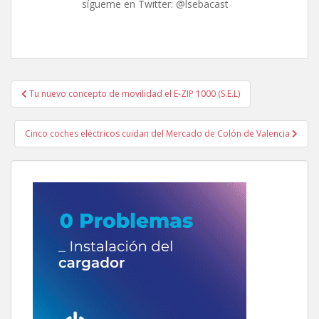
sígueme en Twitter: @lsebacast
Navegación
Tu nuevo concepto de movilidad el E-ZIP 1000 (S.E.L)
de
entradas
Cinco coches eléctricos cuidan del Mercado de Colón de Valencia