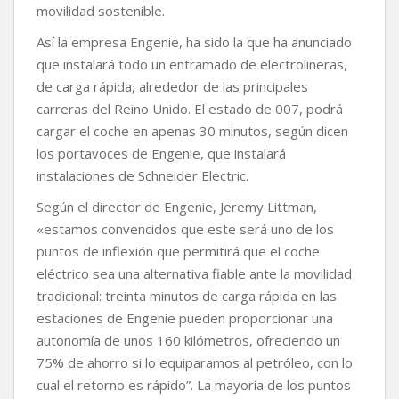
movilidad sostenible.
o
r
p
n
t
k
p
k
i
Así la empresa Engenie, ha sido la que ha anunciado
r
que instalará todo un entramado de electrolineras,
de carga rápida, alrededor de las principales
carreras del Reino Unido. El estado de 007, podrá
cargar el coche en apenas 30 minutos, según dicen
los portavoces de Engenie, que instalará
instalaciones de Schneider Electric.
Según el director de Engenie, Jeremy Littman,
«estamos convencidos que este será uno de los
puntos de inflexión que permitirá que el coche
eléctrico sea una alternativa fiable ante la movilidad
tradicional: treinta minutos de carga rápida en las
estaciones de Engenie pueden proporcionar una
autonomía de unos 160 kilómetros, ofreciendo un
75% de ahorro si lo equiparamos al petróleo, con lo
cual el retorno es rápido”. La mayoría de los puntos