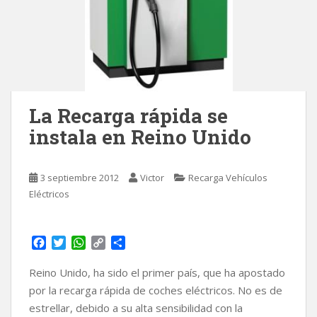
La Recarga rápida se
instala en Reino Unido
3 septiembre 2012
Victor
Recarga Vehículos
Eléctricos
F
T
W
C
C
a
w
h
o
o
c
i
a
p
m
Reino Unido, ha sido el primer país, que ha apostado
e
t
t
y
p
por la recarga rápida de coches eléctricos. No es de
b
t
s
L
a
estrellar, debido a su alta sensibilidad con la
o
e
A
i
r