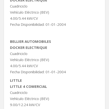
b
t
s
L
a
Cuadriciclo
o
e
A
i
r
Vehículo Eléctrico (BEV)
o
r
p
n
t
k
p
k
i
4.00/5.44 kW/CV
r
Fecha Disponibilidad: 01-01-2004
BELLIER AUTOMOBILES
DOCKER ELECTRIQUE
Cuadriciclo
Vehículo Eléctrico (BEV)
4.00/5.44 kW/CV
Fecha Disponibilidad: 01-01-2004
LITTLE
LITTLE 4 COMERCIAL
Cuadriciclo
Vehículo Eléctrico (BEV)
9.00/12.24 kW/CV