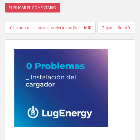
Navegación
Listado de cuadriciclos eléctricos (Vol.I de II)
Toyota i-Road
de
entradas