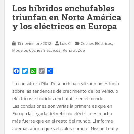
Los híbridos enchufables
triunfan en Norte América
y los eléctricos en Europa
,
15 noviembre 2012
Luis C
Coches Eléctricos
,
Modelos Coches Eléctricos
Renault Zoe
F
T
W
C
C
a
w
h
o
o
c
i
a
p
m
La consultora Pike Research ha realizado un estudio
e
t
t
y
p
sobre las tendencias de crecimiento de los vehículo
b
t
s
L
a
eléctricos e híbridos enchufable en el mundo.
o
e
A
i
r
Las conclusiones son varias la primera es que en
o
r
p
n
t
k
p
k
i
Europa la llegada del vehículo eléctrico es mucho
r
más fuerte que en el resto del mundo. El informe
además afirma que vehículos como el Nissan Leaf y