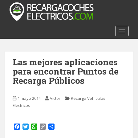
S
k
i
p
t
TOGGLE
o
m
a
Las mejores aplicaciones
i
n
para encontrar Puntos de
c
Recarga Públicos
o
n
t
1 mayo 2014
Victor
Recarga Vehículos
e
Eléctricos
n
t
F
T
W
C
C
a
w
h
o
o