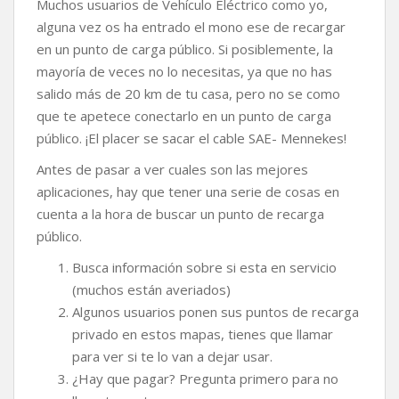
c
i
a
p
m
Muchos usuarios de Vehículo Eléctrico como yo,
e
t
t
y
p
alguna vez os ha entrado el mono ese de recargar
b
t
s
L
a
en un punto de carga público. Si posiblemente, la
o
e
A
i
r
mayoría de veces no lo necesitas, ya que no has
o
r
p
n
t
k
p
k
i
salido más de 20 km de tu casa, pero no se como
r
que te apetece conectarlo en un punto de carga
público. ¡El placer se sacar el cable SAE- Mennekes!
Antes de pasar a ver cuales son las mejores
aplicaciones, hay que tener una serie de cosas en
cuenta a la hora de buscar un punto de recarga
público.
Busca información sobre si esta en servicio
(muchos están averiados)
Algunos usuarios ponen sus puntos de recarga
privado en estos mapas, tienes que llamar
para ver si te lo van a dejar usar.
¿Hay que pagar? Pregunta primero para no