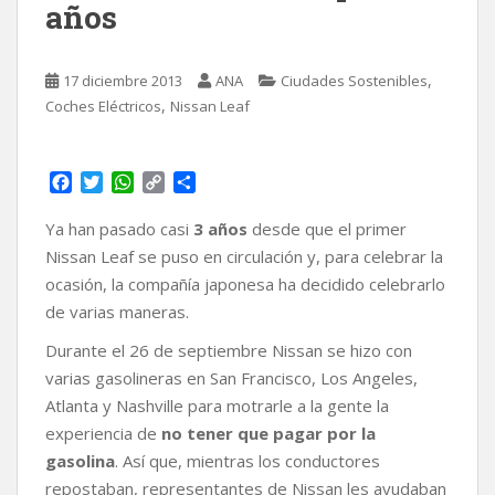
años
,
17 diciembre 2013
ANA
Ciudades Sostenibles
,
Coches Eléctricos
Nissan Leaf
F
T
W
C
C
a
w
h
o
o
c
i
a
p
m
Ya han pasado casi
3 años
desde que el primer
e
t
t
y
p
Nissan Leaf se puso en circulación y, para celebrar la
b
t
s
L
a
ocasión, la compañía japonesa ha decidido celebrarlo
o
e
A
i
r
de varias maneras.
o
r
p
n
t
k
p
k
i
Durante el 26 de septiembre Nissan se hizo con
r
varias gasolineras en San Francisco, Los Angeles,
Atlanta y Nashville para motrarle a la gente la
experiencia de
no tener que pagar por la
gasolina
. Así que, mientras los conductores
repostaban, representantes de Nissan les ayudaban