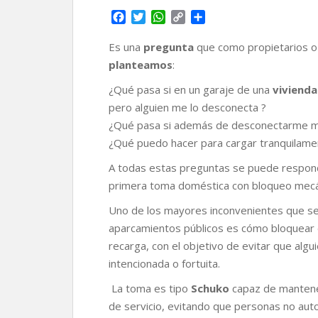
F
T
W
C
C
a
w
h
o
o
c
i
a
p
m
Es una
pregunta
que como propietarios o f
e
t
t
y
p
planteamos
:
b
t
s
L
a
o
e
A
i
r
¿Qué pasa si en un garaje de una
vivienda 
o
r
p
n
t
pero alguien me lo desconecta ?
k
p
k
i
¿Qué pasa si además de desconectarme mi 
r
¿Qué puedo hacer para cargar tranquilamen
A todas estas preguntas se puede respon
primera toma doméstica con bloqueo mecáni
Uno de los mayores inconvenientes que se 
aparcamientos públicos es cómo bloquear e
recarga, con el objetivo de evitar que alg
intencionada o fortuita.
La toma es tipo
Schuko
capaz de mantener
de servicio, evitando que personas no aut