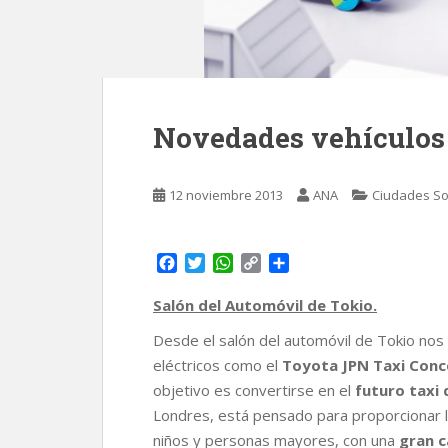
Novedades vehículos e
12 noviembre 2013
ANA
Ciudades So
F
T
W
C
C
a
w
h
o
o
c
i
a
p
m
Salón del Automóvil de Tokio.
e
t
t
y
p
Desde el salón del automóvil de Tokio nos 
b
t
s
L
a
o
e
A
i
r
eléctricos como el
Toyota JPN Taxi Con
o
r
p
n
t
objetivo es convertirse en el
futuro taxi 
k
p
k
i
Londres, está pensado para proporcionar 
r
niños y personas mayores, con una
gran c