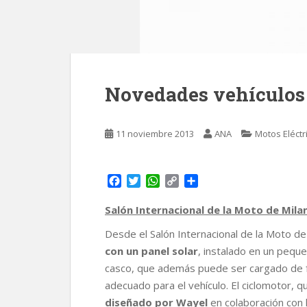
Novedades vehículos e
11 noviembre 2013
ANA
Motos Eléctr
F
T
W
C
C
a
w
h
o
o
c
i
a
p
m
Salón Internacional de la Moto de Milan
e
t
t
y
p
Desde el Salón Internacional de la Moto de
b
t
s
L
a
o
e
A
i
r
con un panel solar
, instalado en un peq
o
r
p
n
t
casco, que además puede ser cargado de 
k
p
k
i
adecuado para el vehículo. El ciclomotor, q
r
diseñado por Wayel
en colaboración con 