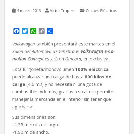
4 marzo 2013
Victor Trapero
Coches Eléctricos
F
T
W
C
C
a
w
h
o
o
c
i
a
p
m
Volkswagen
también presentará este martes en el
e
t
t
y
p
Salón del Automóvil de Ginebra
el
Volkswagen e-Co-
b
t
s
L
a
motion Concept
e
stará en
Ginebra
, en exclusiva.
o
e
A
i
r
o
r
p
n
t
Esta furgoneta/monovolumen
100% eléctrica
k
p
k
i
puede alcanzar una carga de hasta
800 kilos de
r
carga
(4,6 m3) y no necesita ni una gota de
combustible. Además, gracias a su altura permite
manejar la mercancía en el interior sin tener que
agacharse.
Sus dimensiones son:
-4,55 metros de largo.
-1,90 m de ancho.