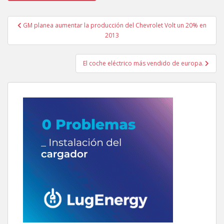
Navegación
GM planea aumentar la producción del Chevrolet Volt un 20% en
de
2013
entradas
El coche eléctrico más vendido de europa.