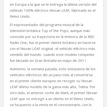
o
e
A
i
r
en Europa a la que se le entrega la última versión del
o
r
p
n
t
k
p
k
i
vehículo 100% eléctrico Nissan LEAF, fabricado en el
r
Reino Unido.
El expresentador del programa musical de la
televisión británica Top of the Pops, aunque más
conocido por su trayectoria en la emisora de la BBC
Radio One, fue el primer cliente británico en hacerse
con el Nissan LEAF original -el vehículo eléctrico más
vendido del mundo- cuando este modelo rompedor
fue lanzado en Gran Bretaña en mayo de 2011.
Asimismo, la semana pasada, este entusiasta de los
vehículos eléctricos dio un paso más al convertirse
en el primer cliente europeo en recoger su Nissan
LEAF último modelo de la gama más alta, Tekna. Por
otro lado, el anterior coche de Mark, el primer Nissan
LEAF que se entregó a un cliente en el Reino Unido,
se ha puesto a la venta en el concesionario, con lo