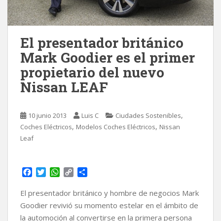
El presentador británico
Mark Goodier es el primer
propietario del nuevo
Nissan LEAF
,
10 junio 2013
Luis C
Ciudades Sostenibles
,
,
Coches Eléctricos
Modelos Coches Eléctricos
Nissan
Leaf
F
T
W
C
C
a
w
h
o
o
c
i
a
p
m
El presentador británico y hombre de negocios Mark
e
t
t
y
p
Goodier revivió su momento estelar en el ámbito de
b
t
s
L
a
la automoción al convertirse en la primera persona