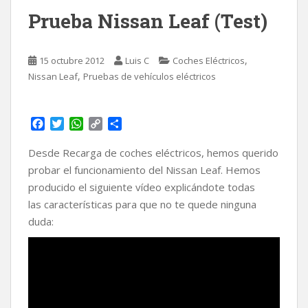
Prueba Nissan Leaf (Test)
,
15 octubre 2012
Luis C
Coches Eléctricos
,
Nissan Leaf
Pruebas de vehículos eléctricos
F
T
W
C
C
a
w
h
o
o
c
i
a
p
m
Desde Recarga de coches eléctricos, hemos querido
e
t
t
y
p
probar el funcionamiento del Nissan Leaf. Hemos
b
t
s
L
a
producido el siguiente vídeo explicándote todas
o
e
A
i
r
las características para que no te quede ninguna
o
r
p
n
t
k
p
k
i
duda:
r