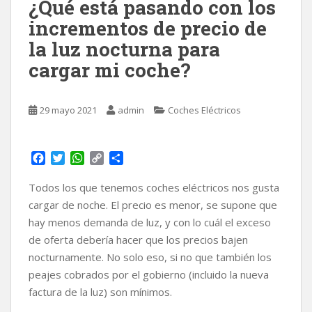
¿Qué está pasando con los
incrementos de precio de
la luz nocturna para
cargar mi coche?
29 mayo 2021
admin
Coches Eléctricos
F
T
W
C
C
a
w
h
o
o
c
i
a
p
m
Todos los que tenemos coches eléctricos nos gusta
e
t
t
y
p
cargar de noche. El precio es menor, se supone que
b
t
s
L
a
hay menos demanda de luz, y con lo cuál el exceso
o
e
A
i
r
de oferta debería hacer que los precios bajen
o
r
p
n
t
k
p
k
i
nocturnamente. No solo eso, si no que también los
r
peajes cobrados por el gobierno (incluido la nueva
factura de la luz) son mínimos.