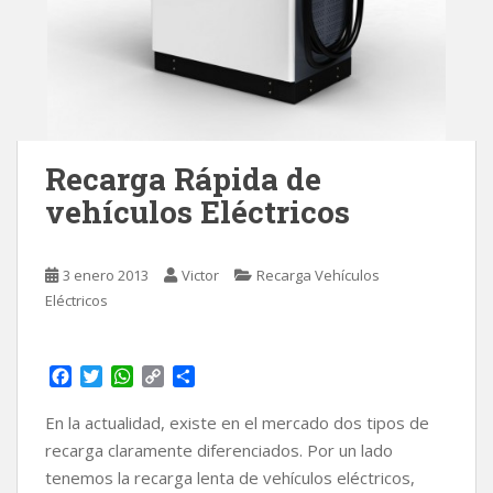
Recarga Rápida de
vehículos Eléctricos
3 enero 2013
Victor
Recarga Vehículos
Eléctricos
F
T
W
C
C
a
w
h
o
o
c
i
a
p
m
En la actualidad, existe en el mercado dos tipos de
e
t
t
y
p
recarga claramente diferenciados. Por un lado
b
t
s
L
a
tenemos la recarga lenta de vehículos eléctricos,
o
e
A
i
r