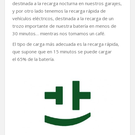
destinada a la recarga nocturna en nuestros garajes,
o
r
p
n
t
k
p
k
i
y por otro lado tenemos la recarga rápida de
r
vehículos eléctricos, destinada a la recarga de un
trozo importante de nuestra batería en menos de
30 minutos… mientras nos tomamos un café.
El tipo de carga más adecuada es la recarga rápida,
que supone que en 15 minutos se puede cargar
el 65% de la batería.