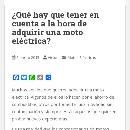
¿Qué hay que tener en
cuenta a la hora de
adquirir una moto
eléctrica?
5 enero 2013
Victor
Motos Eléctricas
F
T
W
C
C
a
w
h
o
o
c
i
a
p
m
Muchos son los que quieren adquirir una moto
e
t
t
y
p
eléctrica. Algunos de ellos lo hacen por el ahorro de
b
t
s
L
a
combustible, otros por fomentar una movilidad sin
o
e
A
i
r
contaminación y siempre están aquellos que quieren
o
r
p
n
t
k
p
k
i
probar nuevas experiencias.
r
Es una realidad que los concesionarios de motos