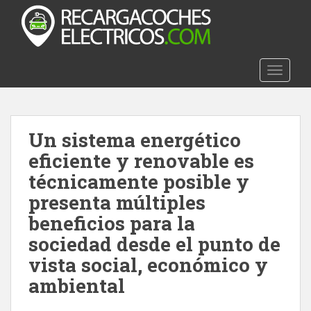
S
k
i
p
t
TOGGLE
o
m
a
Un sistema energético
i
n
eficiente y renovable es
c
técnicamente posible y
o
presenta múltiples
n
t
beneficios para la
e
sociedad desde el punto de
n
vista social, económico y
t
ambiental