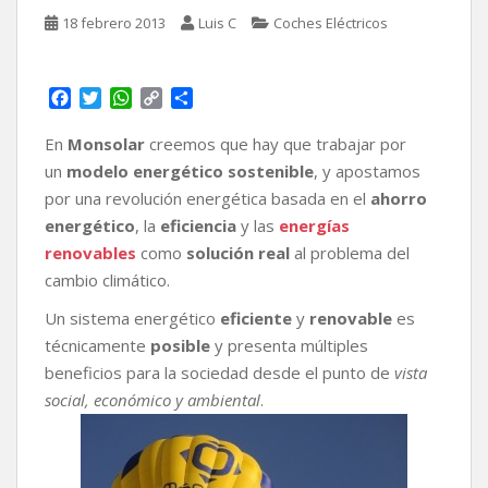
18 febrero 2013
Luis C
Coches Eléctricos
F
T
W
C
C
a
w
h
o
o
c
i
a
p
m
En
Monsolar
creemos que hay que trabajar por
e
t
t
y
p
un
modelo energético sostenible
, y apostamos
b
t
s
L
a
por una revolución energética basada en el
ahorro
o
e
A
i
r
energético
, la
eficiencia
y las
energías
o
r
p
n
t
k
p
k
i
renovables
como
solución real
al problema del
r
cambio climático.
Un sistema energético
eficiente
y
renovable
es
técnicamente
posible
y presenta múltiples
beneficios para la sociedad desde el punto de
vista
social, económico y ambiental
.