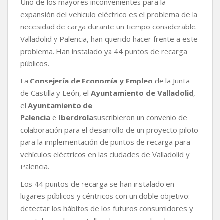
c
i
a
p
m
Uno de los mayores inconvenientes para la
e
t
t
y
p
expansión del vehículo eléctrico es el problema de la
b
t
s
L
a
necesidad de carga durante un tiempo considerable.
o
e
A
i
r
Valladolid y Palencia, han querido hacer frente a este
o
r
p
n
t
k
p
k
i
problema. Han instalado ya 44 puntos de recarga
r
públicos.
La
Consejería de Economía y Empleo
de la Junta
de Castilla y León, el
Ayuntamiento de Valladolid
,
el
Ayuntamiento de
Palencia
e
Iberdrola
suscribieron un convenio de
colaboración para el desarrollo de un proyecto piloto
para la implementación de puntos de recarga para
vehículos eléctricos en las ciudades de Valladolid y
Palencia.
Los 44 puntos de recarga se han instalado en
lugares públicos y céntricos con un doble objetivo:
detectar los hábitos de los futuros consumidores y