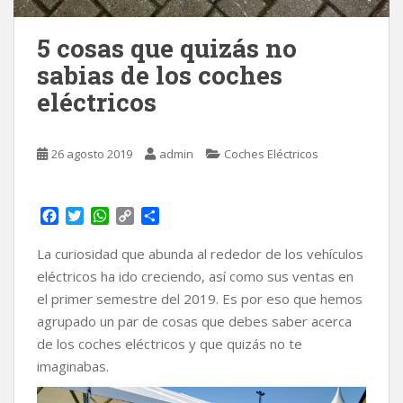
5 cosas que quizás no
sabias de los coches
eléctricos
26 agosto 2019
admin
Coches Eléctricos
F
T
W
C
C
a
w
h
o
o
c
i
a
p
m
La curiosidad que abunda al rededor de los vehículos
e
t
t
y
p
eléctricos ha ido creciendo, así como sus ventas en
b
t
s
L
a
el primer semestre del 2019. Es por eso que hemos
o
e
A
i
r
agrupado un par de cosas que debes saber acerca
o
r
p
n
t
k
p
k
i
de los coches eléctricos y que quizás no te
r
imaginabas.