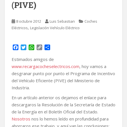
(PIVE)
8 octubre 2012
Luis Sebastian
Coches
,
Eléctricos
Legislación Vehículo Eléctrico
F
T
W
C
C
a
w
h
o
o
c
i
a
p
m
Estimados amigos de
e
t
t
y
p
www.recargacocheselectricos.com
, hoy vamos a
b
t
s
L
a
desgranar punto por punto el Programa de Incentivo
o
e
A
i
r
del Vehículo Eficiente (PIVE) del Ministerio de
o
r
p
n
t
k
p
k
i
Industria.
r
En un artículo anterior os dejamos el enlace para
descargaros la Resolución de la Secretaría de Estado
de la Energía en el Boletín Oficial del Estado.
Nosotros
nos lo hemos leído en profundidad para
ahorraros ese trabajo, y aquí van las conclusiones: