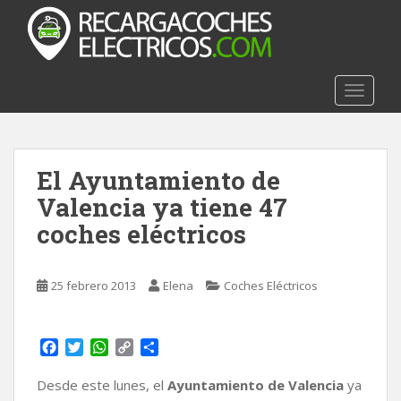
S
k
i
p
t
TOGGLE
o
m
a
El Ayuntamiento de
i
n
Valencia ya tiene 47
c
coches eléctricos
o
n
t
25 febrero 2013
Elena
Coches Eléctricos
e
n
t
F
T
W
C
C
a
w
h
o
o
c
i
a
p
m
Desde este lunes, el
Ayuntamiento de Valencia
ya
e
t
t
y
p