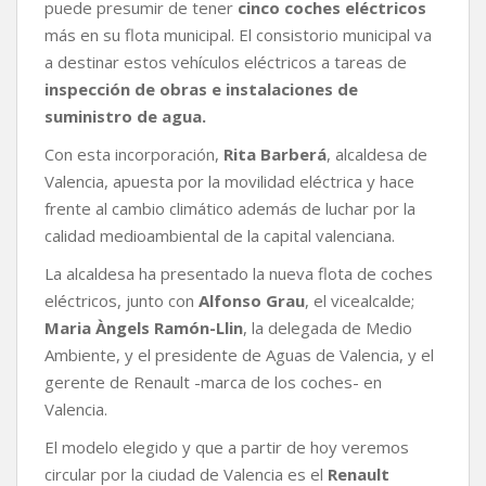
puede presumir de tener
cinco coches eléctricos
b
t
s
L
a
más en su flota municipal. El consistorio municipal va
o
e
A
i
r
a destinar estos vehículos eléctricos a tareas de
o
r
p
n
t
k
p
k
i
inspección de obras e instalaciones de
r
suministro de agua.
Con esta incorporación,
Rita Barberá
, alcaldesa de
Valencia, apuesta por la movilidad eléctrica y hace
frente al cambio climático además de luchar por la
calidad medioambiental de la capital valenciana.
La alcaldesa ha presentado la nueva flota de coches
eléctricos, junto con
Alfonso Grau
, el vicealcalde;
Maria Àngels Ramón-Llin
, la delegada de Medio
Ambiente, y el presidente de Aguas de Valencia, y el
gerente de Renault -marca de los coches- en
Valencia.
El modelo elegido y que a partir de hoy veremos
circular por la ciudad de Valencia es el
Renault