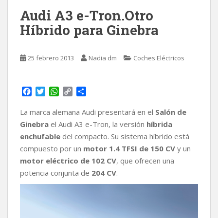
Audi A3 e-Tron.Otro
Híbrido para Ginebra
25 febrero 2013
Nadia dm
Coches Eléctricos
F
T
W
C
C
a
w
h
o
o
c
i
a
p
m
La marca alemana Audi presentará en el
Salón de
e
t
t
y
p
Ginebra
el Audi A3 e-Tron, la versión
híbrida
b
t
s
L
a
enchufable
del compacto. Su sistema híbrido está
o
e
A
i
r
compuesto por un
motor 1.4 TFSI de 150 CV
y un
o
r
p
n
t
k
p
k
i
motor eléctrico de 102 CV
, que ofrecen una
r
potencia conjunta de
204 CV
.