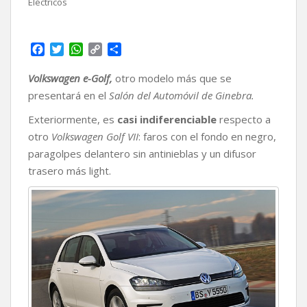
Eléctricos
F
T
W
C
C
a
w
h
o
o
c
i
a
p
m
Volkswagen e-Golf,
otro modelo más que se
e
t
t
y
p
presentará en el
Salón del Automóvil de Ginebra.
b
t
s
L
a
o
e
A
i
r
Exteriormente, es
casi indiferenciable
respecto a
o
r
p
n
t
otro
Volkswagen Golf VII
: faros con el fondo en negro,
k
p
k
i
paragolpes delantero sin antinieblas y un difusor
r
trasero más light.