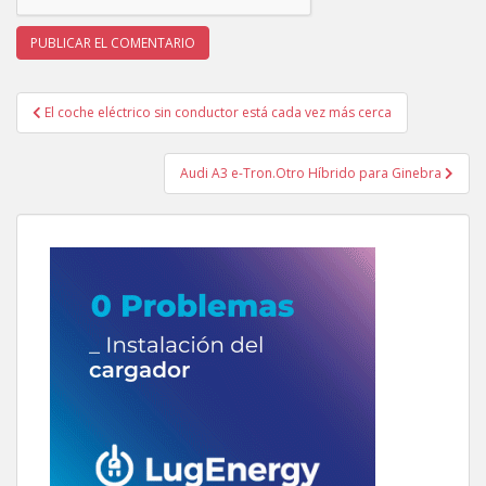
Navegación
El coche eléctrico sin conductor está cada vez más cerca
de
entradas
Audi A3 e-Tron.Otro Híbrido para Ginebra