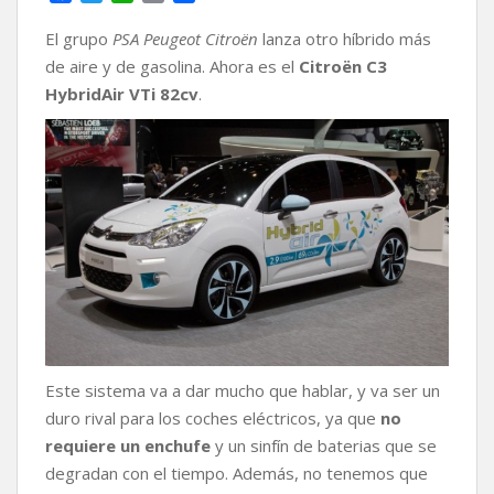
a
w
h
o
o
c
i
a
p
m
El grupo
PSA Peugeot Citroën
lanza otro híbrido más
e
t
t
y
p
de aire y de gasolina. Ahora es el
Citroën C3
b
t
s
L
a
HybridAir VTi 82cv
.
o
e
A
i
r
o
r
p
n
t
k
p
k
i
r
Este sistema va a dar mucho que hablar, y va ser un
duro rival para los coches eléctricos, ya que
no
requiere un enchufe
y un sinfín de baterias que se
degradan con el tiempo. Además, no tenemos que