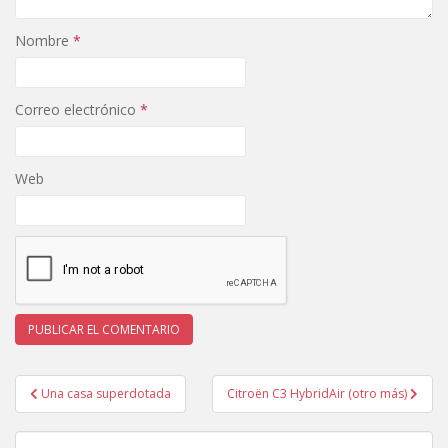
Nombre
*
Correo electrónico
*
Web
Navegación
Una casa superdotada
Citroën C3 HybridAir (otro más)
de
entradas