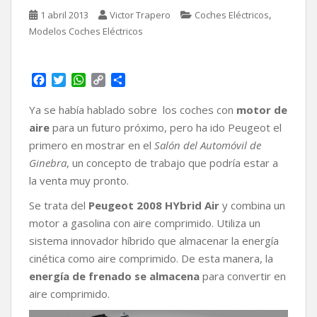
,
1 abril 2013
Victor Trapero
Coches Eléctricos
Modelos Coches Eléctricos
F
T
W
C
C
a
w
h
o
o
c
i
a
p
m
Ya se había hablado sobre los coches con
motor de
e
t
t
y
p
aire
para un futuro próximo, pero ha ido Peugeot el
b
t
s
L
a
primero en mostrar en el
Salón del Automóvil de
o
e
A
i
r
Ginebra
, un concepto de trabajo que podría estar a
o
r
p
n
t
k
p
k
i
la venta muy pronto.
r
Se trata del
Peugeot 2008 HYbrid Air
y combina un
motor a gasolina con aire comprimido. Utiliza un
sistema innovador híbrido que almacenar la energía
cinética como aire comprimido. De esta manera, la
energía de frenado se almacena
para convertir en
aire comprimido.