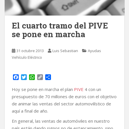
El cuarto tramo del PIVE
se pone en marcha
31 octubre 2013
Luis Sebastian
Ayudas
Vehículo Eléctrico
F
T
W
C
C
a
w
h
o
o
c
i
a
p
m
Hoy se pone en marcha el plan
PIVE
4 con un
e
t
t
y
p
presupuesto de 70 millones de euros con el objetivo
b
t
s
L
a
de animar las ventas del sector automovilístico de
o
e
A
i
r
aquí a final de año.
o
r
p
n
t
k
p
k
i
En general, las ventas de automóviles en nuestro
r
país están dando signos no de estancamiento, sino