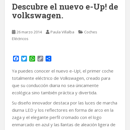
Descubre el nuevo e-Up! de
volkswagen.
26 marzo 2014
Paula Villalba
Coches
Eléctricos
F
T
W
C
C
a
w
h
o
o
c
i
a
p
m
Ya puedes conocer el nuevo e-Up!, el primer coche
e
t
t
y
p
totalmente eléctrico de Volkswagen, creado para
b
t
s
L
a
que su conducción diaria no sea únicamente
o
e
A
i
r
ecológica sino también práctica y divertida.
o
r
p
n
t
k
p
k
i
Su diseño innovador destaca por las luces de marcha
r
diurna LED y los reflectores en forma de arco en la
zaga y el elegante perfil cromado con el logo
enmarcado en azul y las llantas de aleación ligera de