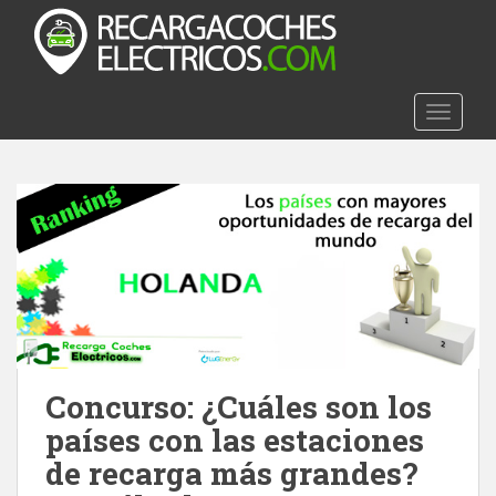
S
k
i
p
t
TOGGLE
o
m
a
i
n
c
o
n
t
e
n
Concurso: ¿Cuáles son los
t
países con las estaciones
de recarga más grandes?