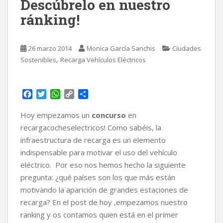
Descúbrelo en nuestro
ránking!
26 marzo 2014
Monica García Sanchis
Ciudades
,
Sostenibles
Recarga Vehículos Eléctricos
F
T
W
C
C
a
w
h
o
o
c
i
a
p
m
Hoy empezamos un
concurso
en
e
t
t
y
p
recargacocheselectricos! Como sabéis, la
b
t
s
L
a
infraestructura de recarga es un elemento
o
e
A
i
r
indispensable para motivar el uso del vehículo
o
r
p
n
t
k
p
k
i
eléctrico. Por eso nos hemos hecho la siguiente
r
pregunta: ¿qué países son los que más están
motivando la aparición de grandes estaciones de
recarga? En el post de hoy ,empezamos nuestro
ranking y os contamos quien está en el primer