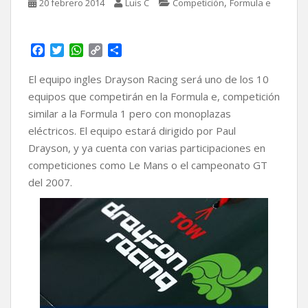
,
20 febrero 2014
Luis C
Competición
Formula e
F
T
W
C
C
a
w
h
o
o
c
i
a
p
m
El equipo ingles Drayson Racing será uno de los 10
e
t
t
y
p
equipos que competirán en la Formula e, competición
b
t
s
L
a
similar a la Formula 1 pero con monoplazas
o
e
A
i
r
eléctricos. El equipo estará dirigido por Paul
o
r
p
n
t
k
p
k
i
Drayson, y ya cuenta con varias participaciones en
r
competiciones como Le Mans o el campeonato GT
del 2007.