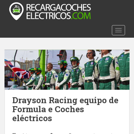
S
k
i
p
t
TOGGLE
o
m
a
i
n
c
o
n
t
Drayson Racing equipo de
e
Formula e Coches
n
t
eléctricos