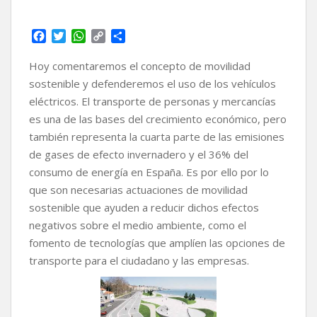
F
T
W
C
C
a
w
h
o
o
c
i
a
p
m
Hoy comentaremos el concepto de movilidad
e
t
t
y
p
sostenible y defenderemos el uso de los vehículos
b
t
s
L
a
eléctricos. El transporte de personas y mercancías
o
e
A
i
r
es una de las bases del crecimiento económico, pero
o
r
p
n
t
k
p
k
i
también representa la cuarta parte de las emisiones
r
de gases de efecto invernadero y el 36% del
consumo de energía en España. Es por ello por lo
que son necesarias actuaciones de movilidad
sostenible que ayuden a reducir dichos efectos
negativos sobre el medio ambiente, como el
fomento de tecnologías que amplíen las opciones de
transporte para el ciudadano y las empresas.