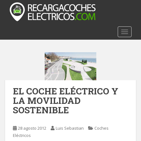
S
k
i
p
t
TOGGLE
o
m
a
i
n
c
o
EL COCHE ELÉCTRICO Y
n
t
LA MOVILIDAD
e
SOSTENIBLE
n
t
28 agosto 2012
Luis Sebastian
Coches
Eléctricos