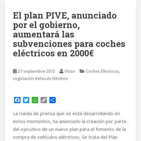
El plan PIVE, anunciado
por el gobierno,
aumentará las
subvenciones para coches
eléctricos en 2000€
,
27 septiembre 2012
Victor
Coches Eléctricos
Legislación Vehículo Eléctrico
F
T
W
C
C
a
w
h
o
o
c
i
a
p
m
La rueda de prensa que se está desarrollando en
e
t
t
y
p
estos momentos, ha anunciado la creación por parte
b
t
s
L
a
del ejecutivo de un nuevo plan para el fomento de la
o
e
A
i
r
compra de vehículos eléctricos. Se trata del Plan
o
r
p
n
t