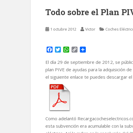
Todo sobre el Plan P
1 octubre 2012
Victor
Coches Eléctric
F
T
W
C
C
a
w
h
o
o
c
i
a
p
m
El día 29 de septiembre de 2012, se público
e
t
t
y
p
plan PIVE de ayudas para la adquisición de
b
t
s
L
a
el siguiente enlace te puedes descargar e
o
e
A
i
r
o
r
p
n
t
k
p
k
i
r
Como adelantó Recargacocheselectricos.
esta subvención era acumulable con la sub