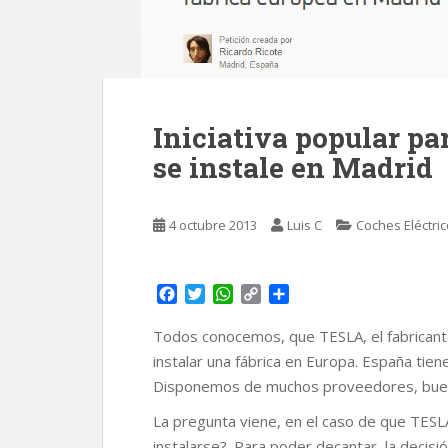
Iniciativa popular pa
se instale en Madrid
4 octubre 2013
Luis C
Coches Eléctri
F
T
W
C
C
a
w
h
o
o
c
i
a
p
m
Todos conocemos, que TESLA, el fabricante
e
t
t
y
p
instalar una fábrica en Europa. España tien
b
t
s
L
a
Disponemos de muchos proveedores, buena
o
e
A
i
r
o
r
p
n
t
La pregunta viene, en el caso de que TESL
k
p
k
i
instalarse?. Para poder decantar, la decisi