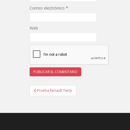
Correo electrónico
*
Web
Navegación
Prueba Renault Twizy
de
entradas