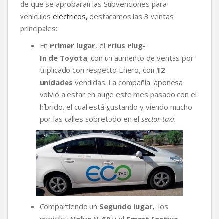
de que se aprobaran las Subvenciones para
vehículos
eléctricos,
destacamos las 3 ventas
principales:
En
Primer lugar
, el
Prius Plug-
In
de
Toyota,
con un aumento de ventas por
triplicado con respecto Enero, con
12
unidades
vendidas. La compañía japonesa
volvió a estar en auge este mes pasado con el
híbrido, el cual está gustando y viendo mucho
por las calles sobretodo en el
sector taxi.
Compartiendo un
Segundo
lugar,
los
modelos
Volvo V-60
y el
Smart Fortwo,