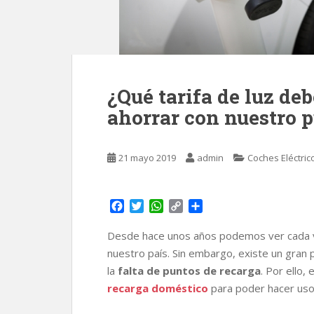
¿Qué tarifa de luz de
ahorrar con nuestro 
21 mayo 2019
admin
Coches Eléctric
F
T
W
C
C
a
w
h
o
o
c
i
a
p
m
Desde hace unos años podemos ver cada
e
t
t
y
p
nuestro país. Sin embargo, existe un gran
b
t
s
L
a
la
falta de puntos de recarga
. Por ello,
o
e
A
i
r
recarga doméstico
para poder hacer uso d
o
r
p
n
t
k
p
k
i