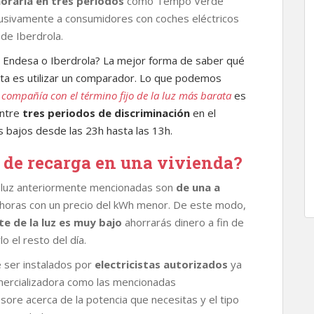
horaria en tres periodos
como Tempo Verde
lusivamente a consumidores con coches eléctricos
 de Iberdrola.
: Endesa o Iberdrola? La mejor forma de saber qué
ata es utilizar un comparador. Lo que podemos
a
compañía con el término fijo de la luz más barata
es
entre
tres periodos de discriminación
en el
s bajos desde las 23h hasta las 13h.
 de recarga en una vivienda?
e luz anteriormente mencionadas son
de una a
horas con un precio del kWh menor. De este modo,
te de la luz es muy bajo
ahorrarás dinero a fin de
o el resto del día.
 ser instalados por
electricistas autorizados
ya
mercializadora como las mencionadas
sore acerca de la potencia que necesitas y el tipo