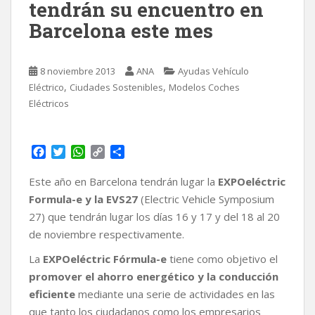
tendrán su encuentro en
Barcelona este mes
8 noviembre 2013
ANA
Ayudas Vehículo
,
,
Eléctrico
Ciudades Sostenibles
Modelos Coches
Eléctricos
F
T
W
C
C
a
w
h
o
o
c
i
a
p
m
Este año en Barcelona tendrán lugar la
EXPOeléctric
e
t
t
y
p
Formula-e y la EVS27
(Electric Vehicle Symposium
b
t
s
L
a
27) que tendrán lugar los días 16 y 17 y del 18 al 20
o
e
A
i
r
de noviembre respectivamente.
o
r
p
n
t
k
p
k
i
La
EXPOeléctric Fórmula-e
tiene como objetivo el
r
promover el ahorro energético y la conducción
eficiente
mediante una serie de actividades en las
que tanto los ciudadanos como los empresarios