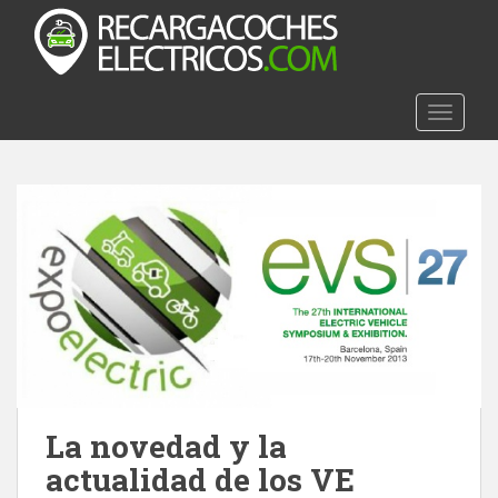
S
k
i
p
t
TOGGLE
o
m
a
i
n
c
o
n
t
e
n
t
La novedad y la
actualidad de los VE