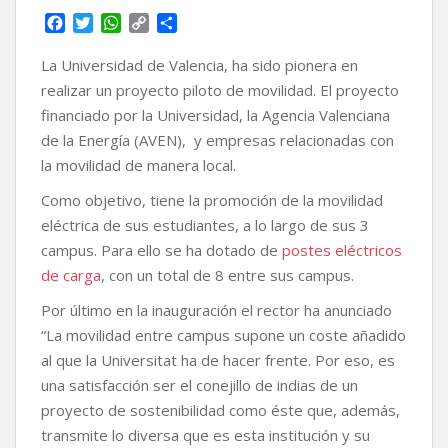
F
T
W
C
C
a
w
h
o
o
c
i
a
p
m
La Universidad de Valencia, ha sido pionera en
e
t
t
y
p
realizar un proyecto piloto de movilidad. El proyecto
b
t
s
L
a
financiado por la Universidad, la Agencia Valenciana
o
e
A
i
r
de la Energía (AVEN), y empresas relacionadas con
o
r
p
n
t
k
p
k
i
la movilidad de manera local.
r
Como objetivo, tiene la promoción de la movilidad
eléctrica de sus estudiantes, a lo largo de sus 3
campus. Para ello se ha dotado de
postes eléctricos
de carga
, con un total de 8 entre sus campus.
Por último en la inauguración el rector ha anunciado
“La movilidad entre campus supone un coste añadido
al que la Universitat ha de hacer frente. Por eso, es
una satisfacción ser el conejillo de indias de un
proyecto de sostenibilidad como éste que, además,
transmite lo diversa que es esta institución y su