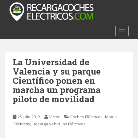
S
k
i
p
t
TOGGLE
o
m
a
La Universidad de
i
n
Valencia y su parque
c
Científico ponen en
o
marcha un programa
n
t
piloto de movilidad
e
n
t
,
25 julio 2012
Victor
Coches Eléctricos
Motos
,
Eléctricas
Recarga Vehículos Eléctricos