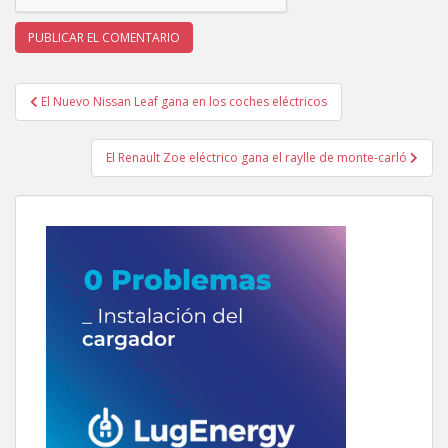
Navegación
El Nuevo Nissan Leaf gana en los coches eléctricos
de
entradas
El Renault Zoe eléctrico gana el raylle de monte-carló