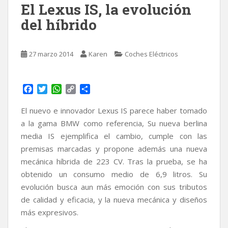
El Lexus IS, la evolución
del híbrido
27 marzo 2014
Karen
Coches Eléctricos
F
T
W
C
C
a
w
h
o
o
c
i
a
p
m
El nuevo e innovador Lexus IS parece haber tomado
e
t
t
y
p
a la gama BMW como referencia, Su nueva berlina
b
t
s
L
a
media IS ejemplifica el cambio, cumple con las
o
e
A
i
r
premisas marcadas y propone además una nueva
o
r
p
n
t
k
p
k
i
mecánica híbrida de 223 CV. Tras la prueba, se ha
r
obtenido un consumo medio de 6,9 litros. Su
evolución busca aun más emoción con sus tributos
de calidad y eficacia, y la nueva mecánica y diseños
más expresivos.