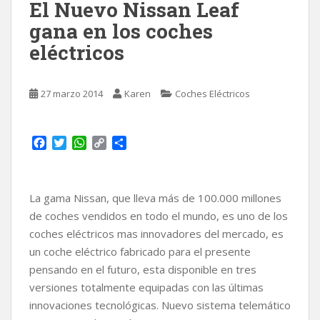
El Nuevo Nissan Leaf
gana en los coches
eléctricos
27 marzo 2014
Karen
Coches Eléctricos
F
T
W
C
C
a
w
h
o
o
c
i
a
p
m
e
t
t
y
p
La gama Nissan, que lleva más de 100.000 millones
b
t
s
L
a
o
e
A
i
r
de coches vendidos en todo el mundo, es uno de los
o
r
p
n
t
coches eléctricos mas innovadores del mercado, es
k
p
k
i
un coche eléctrico fabricado para el presente
r
pensando en el futuro, esta disponible en tres
versiones totalmente equipadas con las últimas
innovaciones tecnológicas. Nuevo sistema telemático