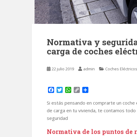
Normativa y segurida
carga de coches eléct
22 julio 2019
admin
Coches Eléctrico
F
T
W
C
C
a
w
h
o
o
c
i
a
p
m
Si estás pensando en comprarte un coche elé
e
t
t
y
p
de carga en tu vivienda, te contamos todo
b
t
s
L
a
seguridad
o
e
A
i
r
o
r
p
n
t
Normativa de los puntos de 
k
p
k
i