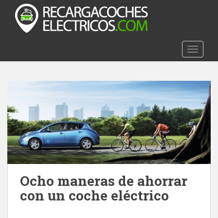
S
k
i
p
t
TOGGLE
o
m
a
i
n
c
o
n
t
e
n
Ocho maneras de ahorrar
t
con un coche eléctrico