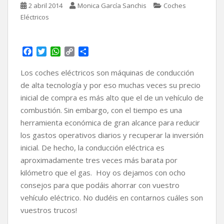
2 abril 2014
Monica García Sanchis
Coches
Eléctricos
F
T
W
C
C
a
w
h
o
o
c
i
a
p
m
Los coches eléctricos son máquinas de conducción
e
t
t
y
p
de alta tecnología y por eso muchas veces su precio
b
t
s
L
a
inicial de compra es más alto que el de un vehículo de
o
e
A
i
r
combustión. Sin embargo, con el tiempo es una
o
r
p
n
t
k
p
k
i
herramienta económica de gran alcance para reducir
r
los gastos operativos diarios y recuperar la inversión
inicial. De hecho, la conducción eléctrica es
aproximadamente tres veces más barata por
kilómetro que el gas. Hoy os dejamos con ocho
consejos para que podáis ahorrar con vuestro
vehículo eléctrico. No dudéis en contarnos cuáles son
vuestros trucos!