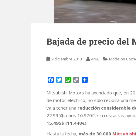
Bajada de precio del 
9 diciembre 2013
ANA
Modelos Coche
F
T
W
C
C
a
w
h
o
o
c
i
a
p
m
Mitsubishi Motors ha anunciado que, en 201
e
t
t
y
p
de motor eléctrico, no sólo recibirá una m
b
t
s
L
a
va a tener una
reducción considerable de
o
e
A
i
r
22.995$, unos 16.970€, sin restar las ayud
o
r
p
n
t
k
p
k
i
15.495$ (11.440€)
.
r
Hasta la fecha,
más de 30.000
Mitsubishi