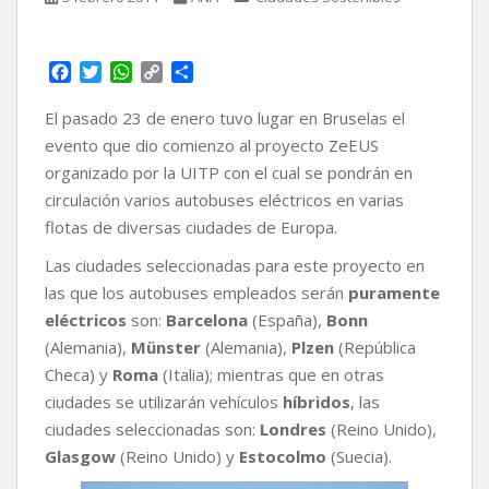
F
T
W
C
C
a
w
h
o
o
c
i
a
p
m
El pasado 23 de enero tuvo lugar en Bruselas el
e
t
t
y
p
evento que dio comienzo al proyecto ZeEUS
b
t
s
L
a
organizado por la UITP con el cual se pondrán en
o
e
A
i
r
circulación varios autobuses eléctricos en varias
o
r
p
n
t
k
p
k
i
flotas de diversas ciudades de Europa.
r
Las ciudades seleccionadas para este proyecto en
las que los autobuses empleados serán
puramente
eléctricos
son:
Barcelona
(España),
Bonn
(Alemania),
Münster
(Alemania),
Plzen
(República
Checa) y
Roma
(Italia); mientras que en otras
ciudades se utilizarán vehículos
híbridos
, las
ciudades seleccionadas son:
Londres
(Reino Unido),
Glasgow
(Reino Unido) y
Estocolmo
(Suecia).