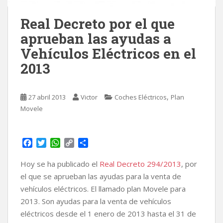
Real Decreto por el que
aprueban las ayudas a
Vehículos Eléctricos en el
2013
,
27 abril 2013
Victor
Coches Eléctricos
Plan
Movele
F
T
W
C
C
a
w
h
o
o
c
i
a
p
m
Hoy se ha publicado el
Real Decreto 294/2013
, por
e
t
t
y
p
el que se aprueban las ayudas para la venta de
b
t
s
L
a
vehículos eléctricos. El llamado plan Movele para
o
e
A
i
r
2013. Son ayudas para la venta de vehículos
o
r
p
n
t
k
p
k
i
eléctricos desde el 1 enero de 2013 hasta el 31 de
r