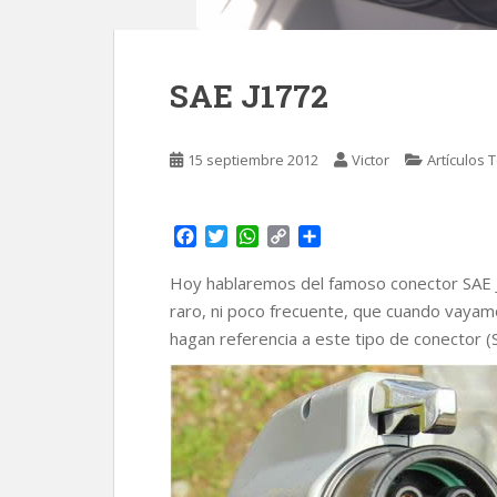
SAE J1772
15 septiembre 2012
Victor
Artículos 
F
T
W
C
C
a
w
h
o
o
c
i
a
p
m
Hoy hablaremos del famoso conector SAE J1
e
t
t
y
p
raro, ni poco frecuente, que cuando vayamo
b
t
s
L
a
hagan referencia a este tipo de conector (S
o
e
A
i
r
o
r
p
n
t
k
p
k
i
r