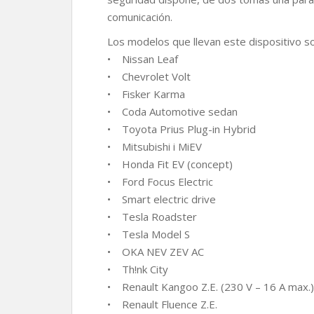
comunicación.
Los modelos que llevan este dispositivo so
• Nissan Leaf
• Chevrolet Volt
• Fisker Karma
• Coda Automotive sedan
• Toyota Prius Plug-in Hybrid
• Mitsubishi i MiEV
• Honda Fit EV (concept)
• Ford Focus Electric
• Smart electric drive
• Tesla Roadster
• Tesla Model S
• OKA NEV ZEV AC
• Th!nk City
• Renault Kangoo Z.E. (230 V – 16 A max.)
• Renault Fluence Z.E.