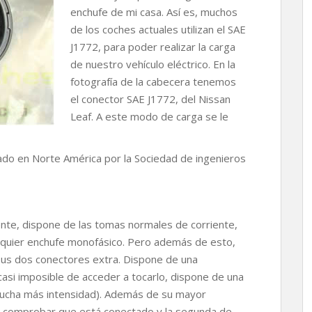
enchufe de mi casa. Así es, muchos
de los coches actuales utilizan el SAE
J1772, para poder realizar la carga
de nuestro vehículo eléctrico. En la
fotografía de la cabecera tenemos
el conector SAE J1772, del Nissan
Leaf. A este modo de carga se le
lado en Norte América por la Sociedad de ingenieros
ente, dispone de las tomas normales de corriente,
alquier enchufe monofásico. Pero además de esto,
 sus dos conectores extra. Dispone de una
si imposible de acceder a tocarlo, dispone de una
mucha más intensidad). Además de su mayor
a comprobar que está conectado y la segunda de